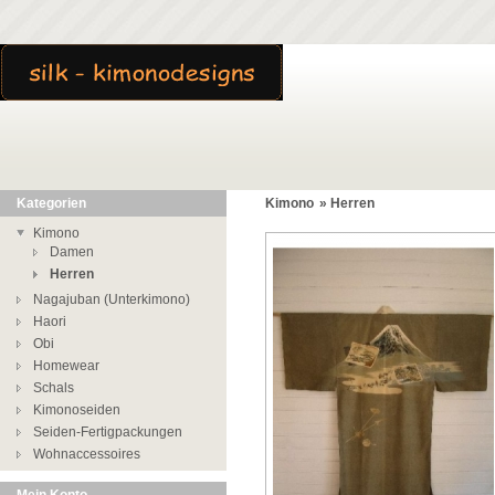
Kategorien
Kimono
»
Herren
Kimono
Damen
Herren
Nagajuban (Unterkimono)
Haori
Obi
Homewear
Schals
Kimonoseiden
Seiden-Fertigpackungen
Wohnaccessoires