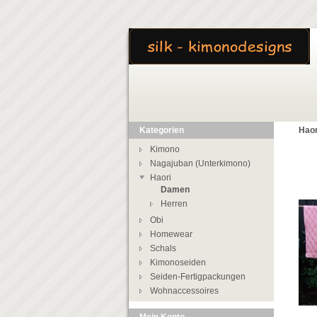
Kategorien
Haor
Kimono
Nagajuban (Unterkimono)
Haori
Damen
Herren
Obi
Homewear
Schals
Kimonoseiden
Seiden-Fertigpackungen
Wohnaccessoires