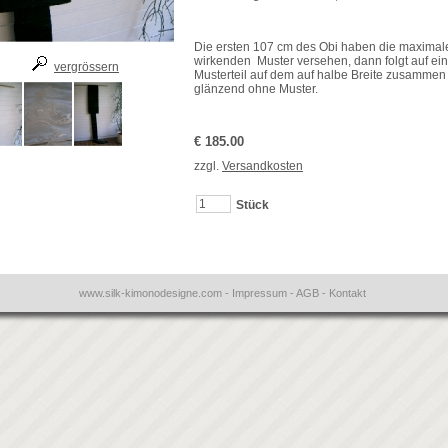
Die ersten 107 cm des Obi haben die maximale
wirkenden Muster versehen, dann folgt auf ei
vergrössern
Musterteil auf dem auf halbe Breite zusammen
glänzend ohne Muster.
€ 185.00
zzgl.
Versandkosten
Stück
www.silk-kimonodesigne.com
-
Impressum
-
AGB
-
Kontakt