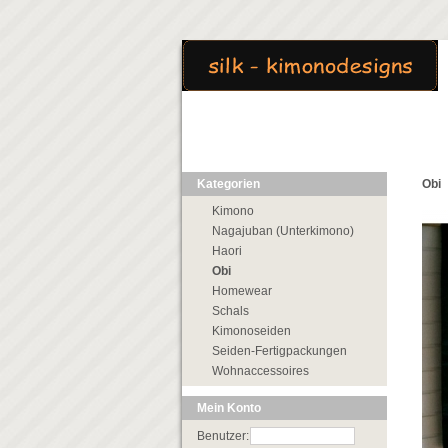
Kategorien
Obi
Kimono
Nagajuban (Unterkimono)
Haori
Obi
Homewear
Schals
Kimonoseiden
Seiden-Fertigpackungen
Wohnaccessoires
Mein Konto
Benutzer: