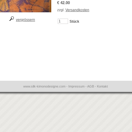
€ 42.00
zzgl.
Versandkosten
vergrössern
Stück
www.silk-kimonodesigne.com
-
Impressum
-
AGB
-
Kontakt