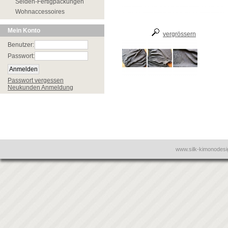
Seiden-Fertigpackungen
Wohnaccessoires
Mein Konto
vergrössern
Benutzer:
Passwort:
Passwort vergessen
Neukunden Anmeldung
www.silk-kimonodes