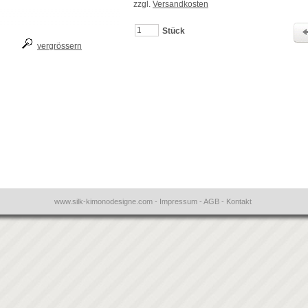
zzgl.
Versandkosten
Stück
vergrössern
www.silk-kimonodesigne.com
-
Impressum
-
AGB
-
Kontakt