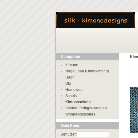
Kategorien
Kim
Kimono
Nagajuban (Unterkimono)
Haori
Obi
Homewear
Schals
Kimonoseiden
Seiden-Fertigpackungen
Wohnaccessoires
Mein Konto
Benutzer: