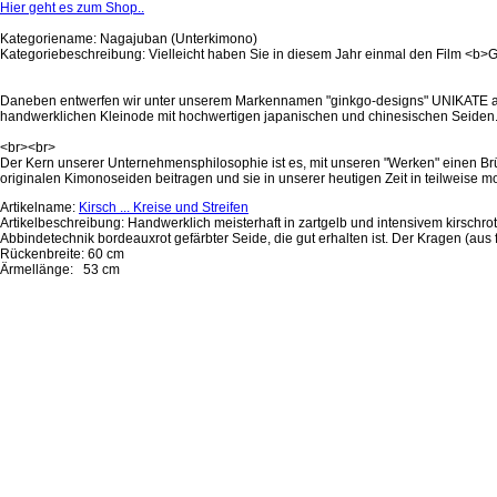
Hier geht es zum Shop..
Kategoriename: Nagajuban (Unterkimono)
Kategoriebeschreibung: Vielleicht haben Sie in diesem Jahr einmal den Film <b>
Daneben entwerfen wir unter unserem Markennamen "ginkgo-designs" UNIKATE aus 
handwerklichen Kleinode mit hochwertigen japanischen und chinesischen Seiden
<br><br>
Der Kern unserer Unternehmensphilosophie ist es, mit unseren "Werken" einen Br
originalen Kimonoseiden beitragen und sie in unserer heutigen Zeit in teilweis
Artikelname:
Kirsch ... Kreise und Streifen
Artikelbeschreibung: Handwerklich meisterhaft in zartgelb und intensivem kirschrot
Abbindetechnik bordeauxrot gefärbter Seide, die gut erhalten ist. Der Kragen (aus
Rückenbreite: 60 cm
Ärmellänge: 53 cm