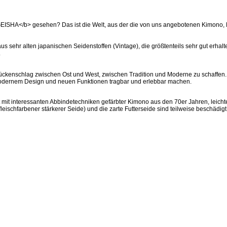
GEISHA</b> gesehen? Das ist die Welt, aus der die von uns angebotenen Kimono, H
sehr alten japanischen Seidenstoffen (Vintage), die größtenteils sehr gut erh
.
ückenschlag zwischen Ost und West, zwischen Tradition und Moderne zu schaffen. 
e modernem Design und neuen Funktionen tragbar und erlebbar machen.
 mit interessanten Abbindetechniken gefärbter Kimono aus den 70er Jahren, leichte 
 fleischfarbener stärkerer Seide) und die zarte Futterseide sind teilweise beschäd